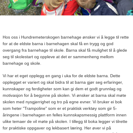
Hos oss i Hundremeterskogen barnehage ønsker vi å legge til rette
for at de eldste barna i barnehagen skal få en trygg og god
overgang fra barnehage til skole. Barna skal få mulighet til å glede
seg til skolestart og oppleve at det er sammenheng mellom
barnehage og skole.
Vi har et eget opplegg en gang i uka for de eldste barna. Dette
opplegget er variert og skal bidra til at barna gjør seg erfaringer,
kunnskaper og ferdigheter som kan gi dem et godt grunnlag og
motivasjon for å begynne på skolen. Vi ønsker at barna skal møte
skolen med nysgjerrighet og tro på egne evner. Vi bruker ei bok
som heter "Trampoline" som er et praktisk verktøy som gir 5-
åringene i barnehagen en felles kunnskapsmessig plattform innen
ulike temaer de vil møte på skolen. I tillegg til boka legger vi tilrette
for praktiske oppgaver og lekbasert læring. Her øver vi på