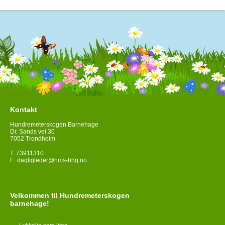
Kontakt
Hundremeterskogen Barnehage
Dr. Sands vei 30
7052 Trondheim
T: 73911310
E:
dagligleder@hms-bhg.no
Velkommen til Hundremeterskogen
barnehage!