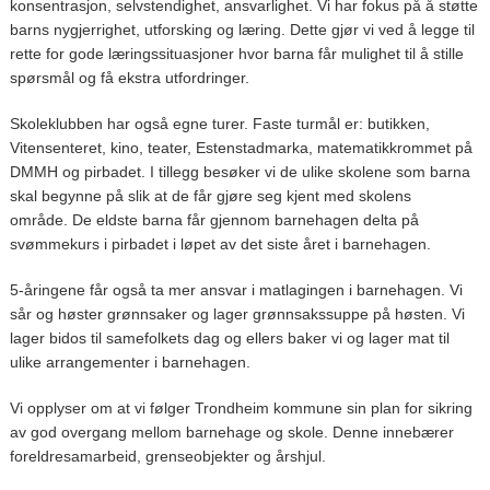
konsentrasjon, selvstendighet, ansvarlighet. Vi har fokus på å støtte
barns nygjerrighet, utforsking og læring. Dette gjør vi ved å legge til
rette for gode læringssituasjoner hvor barna får mulighet til å stille
spørsmål og få ekstra utfordringer.
Skoleklubben har også egne turer. Faste turmål er: butikken,
Vitensenteret, kino, teater, Estenstadmarka, matematikkrommet på
DMMH og pirbadet. I tillegg besøker vi de ulike skolene som barna
skal begynne på slik at de får gjøre seg kjent med skolens
område. De eldste barna får gjennom barnehagen delta på
svømmekurs i pirbadet i løpet av det siste året i barnehagen.
5-åringene får også ta mer ansvar i matlagingen i barnehagen. Vi
sår og høster grønnsaker og lager grønnsakssuppe på høsten. Vi
lager bidos til samefolkets dag og ellers baker vi og lager mat til
ulike arrangementer i barnehagen.
Vi opplyser om at vi følger Trondheim kommune sin plan for sikring
av god overgang mellom barnehage og skole. Denne innebærer
foreldresamarbeid, grenseobjekter og årshjul.